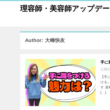
理容師・美容師アップデ
Author: 大峰快友
手に
公開
【手
ける
す 
[…]