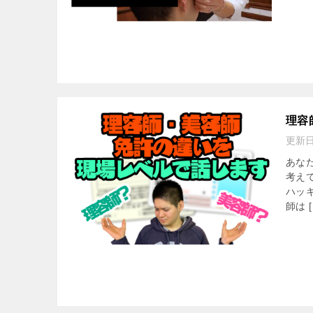
理容
更新
あな
考え
ハッ
師は [