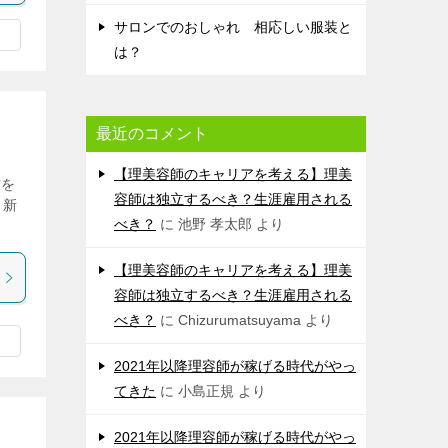
サロンでのおしゃれ 相応しい服装と
は？
最近のコメント
【理美容師のキャリアを考える】理美
方を
容師は独立するべき？生涯雇用される
も新
べき？
に
池野 孝太郎
より
【理美容師のキャリアを考える】理美
容師は独立するべき？生涯雇用される
べき？
に
Chizurumatsuyama
より
2021年以降理容師が稼げる時代がやっ
てきた
に
小島正規
より
2021年以降理容師が稼げる時代がやっ