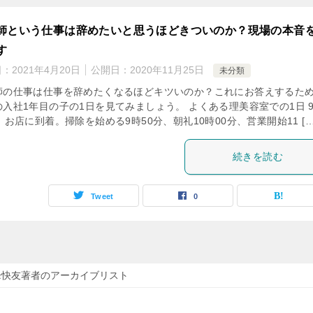
師という仕事は辞めたいと思うほどきついのか？現場の本音
す
日：
2021年4月20日
公開日：
2020年11月25日
未分類
師の仕事は仕事を辞めたくなるほどキツいのか？これにお答えするた
の入社1年目の子の1日を見てみましょう。 よくある理美容室での1日 
、お店に到着。掃除を始める9時50分、朝礼10時00分、営業開始11 […
続きを読む
Tweet
0
峰快友著者のアーカイブリスト