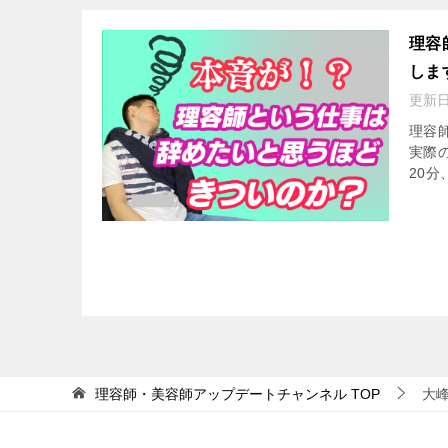
理容
しま
更新
理容
実際
20分
理容師・美容師アップデートチャンネル
TOP
大