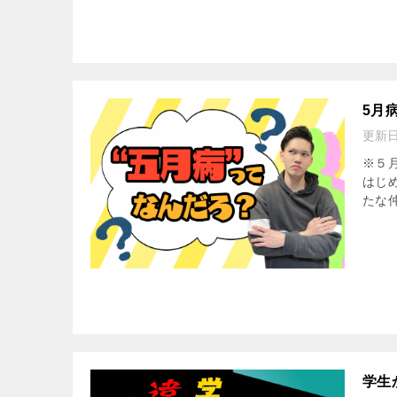
5月
更新
※５
はじ
たな
学生