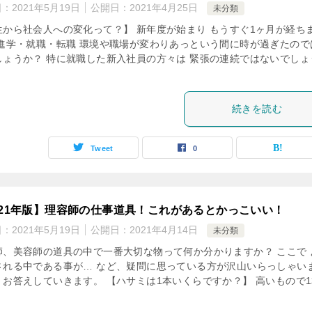
日：
2021年5月19日
公開日：
2021年4月25日
未分類
生から社会人への変化って？】 新年度が始まり もうすぐ1ヶ月が経ち
 進学・就職・転職 環境や職場が変わりあっという間に時が過ぎたので
しょうか？ 特に就職した新入社員の方々は 緊張の連続ではないでしょ
続きを読む
Tweet
0
021年版】理容師の仕事道具！これがあるとかっこいい！
日：
2021年5月19日
公開日：
2021年4月14日
未分類
師、美容師の道具の中で一番大切な物って何か分かりますか？ ここで 
される中である事が… など、疑問に思っている方が沢山いらっしゃい
、お答えしていきます。 【ハサミは1本いくらですか？】 高いもので