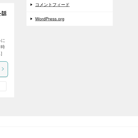
コメントフィード
を話
WordPress.org
めに
9時
]