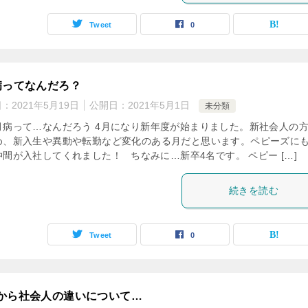
Tweet
0
病ってなんだろ？
日：
2021年5月19日
公開日：
2021年5月1日
未分類
月病って…なんだろう 4月になり新年度が始まりました。新社会人の
め、新入生や異動や転勤など変化のある月だと思います。ペピーズに
仲間が入社してくれました！ ちなみに…新卒4名です。 ペピー […]
続きを読む
Tweet
0
から社会人の違いについて…