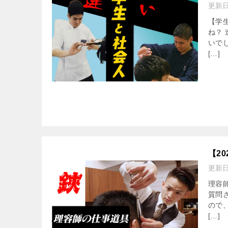
更新
【学
ね？
いで
[…]
【2
更新
理容
質問
ので
[…]